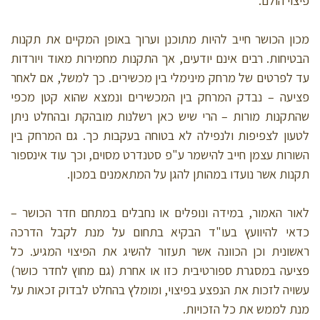
פיצוי הולם.
מכון הכושר חייב להיות מתוכנן וערוך באופן המקיים את תקנות
הבטיחות. רבים אינם יודעים, אך התקנות מחמירות מאוד ויורדות
עד לפרטים של מרחק מינימלי בין מכשירים. כך למשל, אם לאחר
פציעה – נבדק המרחק בין המכשירים ונמצא שהוא קטן מכפי
שהתקנות מורות – הרי שיש כאן רשלנות מובהקת ובהחלט ניתן
לטעון לצפיפות ולנפילה לא בטוחה בעקבות כך. גם המרחק בין
השורות עצמן חייב להישמר ע"פ סטנדרט מסוים, וכך עוד אינספור
תקנות אשר נועדו במהותן להגן על המתאמנים במכון.
לאור האמור, במידה ונופלים או נחבלים במתחם חדר הכושר –
כדאי להיוועץ בעו"ד הבקיא בתחום על מנת לקבל הדרכה
ראשונית וכן הכוונה אשר תעזור להשיג את הפיצוי המגיע. כל
פציעה במסגרת ספורטיבית כזו או אחרת (גם מחוץ לחדר כושר)
עשויה לזכות את הנפצע בפיצוי, ומומלץ בהחלט לבדוק זכאות על
מנת לממש את כל הזכויות.