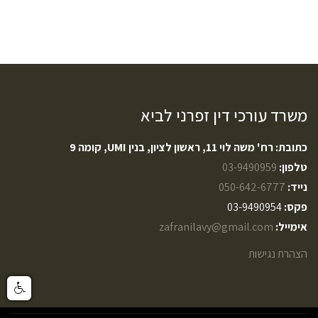
משרד עורכי דין זפרני לביא
כתובת: רח' משה לוי 11, ראשון לציון, בנין UMI, קומה 9
טלפון:
03-9490959
נייד:
050-642-6777
פקס:
03-9490954
אימייל:
zafranilavy@gmail.com
הצהרת נגישות