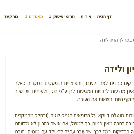
דף הבית
אודות
תחומי עיסוק
מאמרים
צור קשר
במהלך הריון ולידה
ן ולידה
נזקים כבדים לאם ולעובר, והפיצויים הנפסקים במקרים כאלה
ינן מודעות לזכויות המגיעות להן ע"פ חוק, ולעיתים יש נטייה
קף היותן נושאות את העובר.
ירות מוטלת דווקא על הרופאים הגניקולוגים (ובחלק מהמקרים
ובה רחבה מאין כמוה. כך למשל, אם אישה בהריון לא מדווחת
יה בבדיקות רמז לכך שהעובר עתיד להיוולד עם מומים, חובת